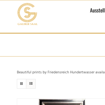
Zum
Inhalt
Ausstel
springen
Beautiful prints by Friedensreich Hundertwasser availa