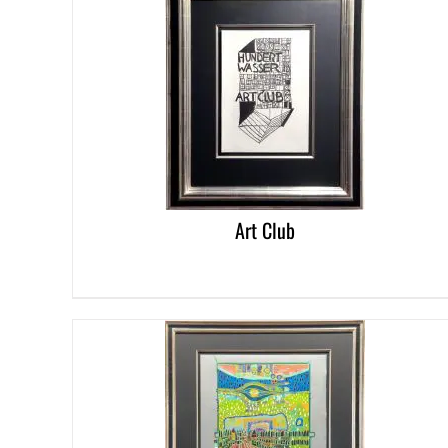
DETAILS
Art Club
DETAILS