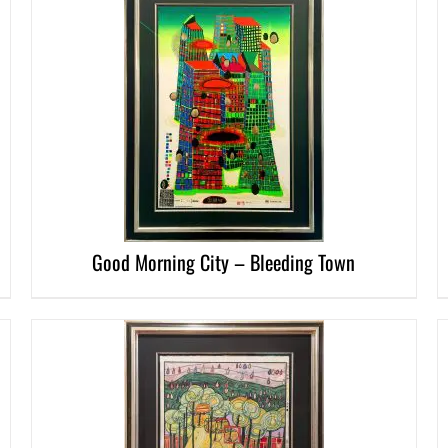
DETAI
DETAILS
Good Morning City – Bleeding Town
DETAILS
DETAI