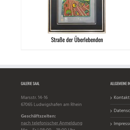
Straße der Überlebenden
GALERIE SAAL
ALLGEMEINE I
Marsstr. 14-16
Kontakt
67065 Ludwigshafen am Rhein
Datensc
Geschäftszeiten:
nach telefonischer Anmeldung
Impres