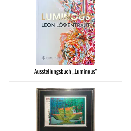
DETAILS
Ausstellungsbuch „Luminous“
DETAILS