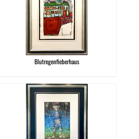
LS
Blutregenfieberhaus
LS