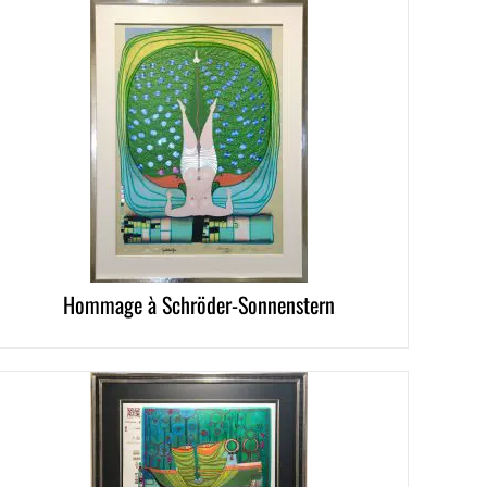
LS
Hommage à Schröder-Sonnenstern
LS