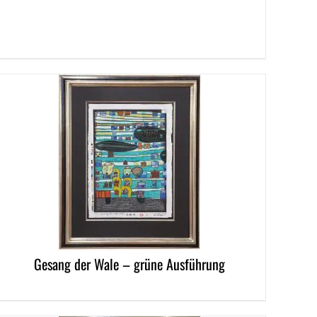
LS
Gesang der Wale – grüne Ausführung