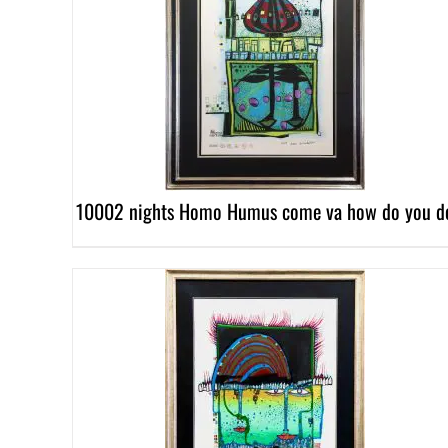
DETAILS
10002 nights Homo Humus come va how do you d
DETAILS