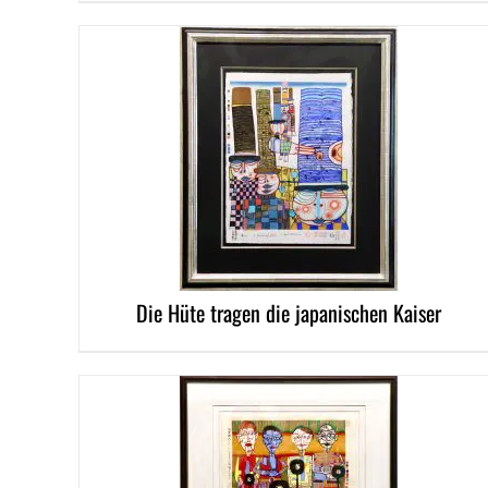
DETAILS
Die Hüte tragen die japanischen Kaiser
DETAILS