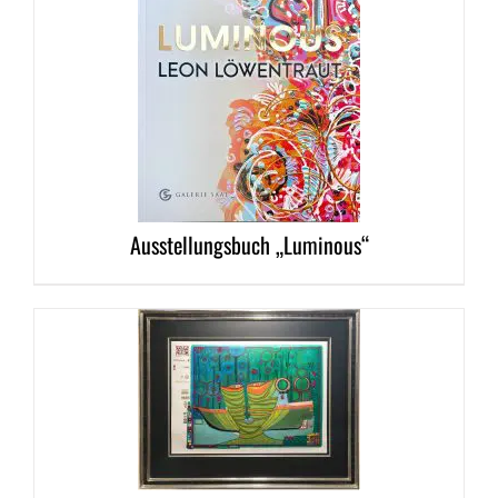
DETAILS
Ausstellungsbuch „Luminous“
DETAILS