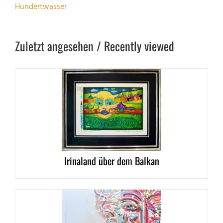
Hundertwasser
Zuletzt angesehen / Recently viewed
DETAILS
Irinaland über dem Balkan